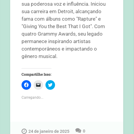
sua poderosa voz e influência. Iniciou
sua carreira em Detroit, alcançando
fama com álbuns como "Rapture" e
"Giving You the Best That I Got". Com
quatro Grammy Awards, seu legado
permanece inspirando artistas
contemporâneos e impactando o
gênero musical.
Compartilhe Isso:
C
C
C
l
l
l
i
i
i
q
q
q
Carregando...
u
u
u
e
e
e
p
p
p
a
a
a
r
r
r
a
a
a
c
e
c
o
n
o
m
v
m
0
24 de janeiro de 2025