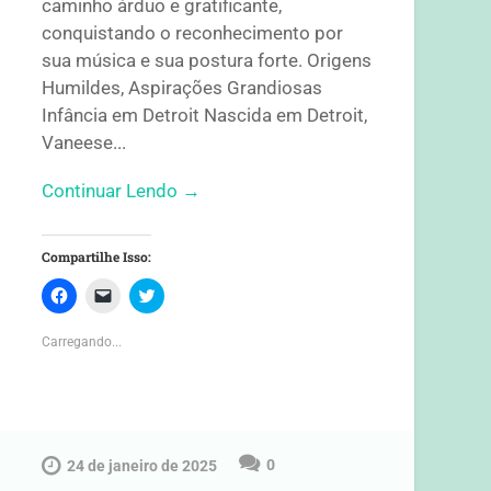
caminho árduo e gratificante,
conquistando o reconhecimento por
sua música e sua postura forte. Origens
Humildes, Aspirações Grandiosas
Infância em Detroit Nascida em Detroit,
Vaneese...
Continuar Lendo →
Compartilhe Isso:
C
C
C
l
l
l
i
i
i
q
q
q
Carregando...
u
u
u
e
e
e
p
p
p
a
a
a
r
r
r
a
a
a
c
e
c
o
n
o
m
v
m
0
24 de janeiro de 2025
p
i
p